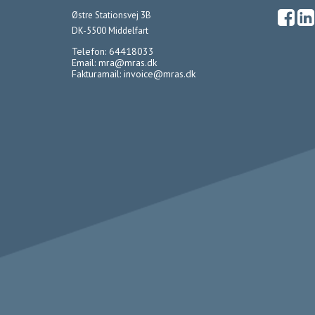
Østre Stationsvej 3B
DK-5500 Middelfart
Telefon: 64418033
Email:
mra@mras.dk
Fakturamail:
invoice@mras.dk