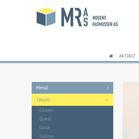
AKTUELT
Metal
Tekstil
Citadel
Quest
Lucia
Carlow