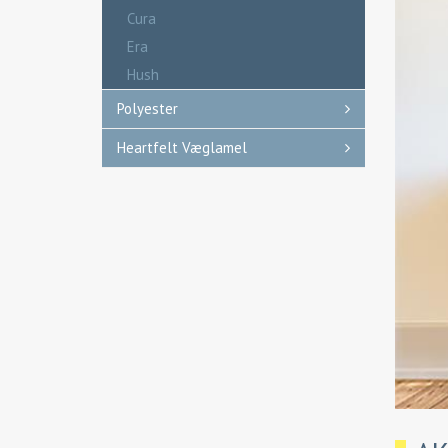
Cura
Era
Hush
Polyester
Heartfelt Væglamel