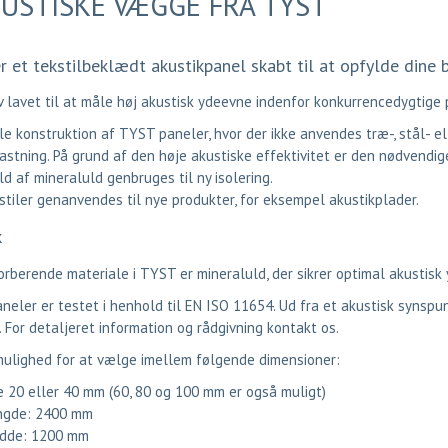
USTISKE VÆGGE FRA TYST
 et tekstilbeklædt akustikpanel skabt til at opfylde dine 
 lavet til at måle høj akustisk ydeevne indenfor konkurrencedygtige p
e konstruktion af TYST paneler, hvor der ikke anvendes træ-, stål- el
astning. På grund af den høje akustiske effektivitet er den nødvendi
ld af mineraluld genbruges til ny isolering.
stiler genanvendes til nye produkter, for eksempel akustikplader.
k
rberende materiale i TYST er mineraluld, der sikrer optimal akustisk
eler er testet i henhold til EN ISO 11654. Ud fra et akustisk synspun
. For detaljeret information og rådgivning
kontakt os
.
mulighed for at vælge imellem følgende dimensioner:
 20 eller 40 mm (60, 80 og 100 mm er også muligt)
ngde: 2400 mm
dde: 1200 mm