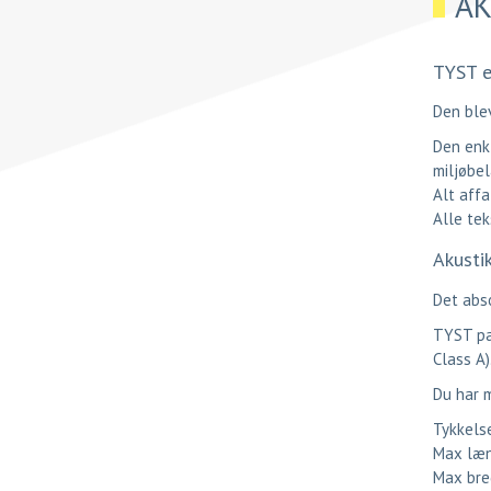
AK
TYST er
Den blev
Den enkl
miljøbel
Alt affa
Alle tek
Akusti
Det abso
TYST pan
Class A)
Du har 
Tykkelse
Max læ
Max bre