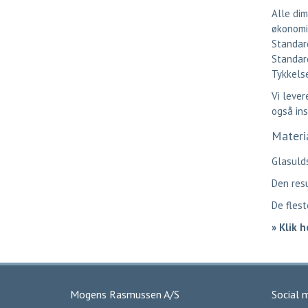
Alle dim
økonomi
Standar
Standar
Tykkelse
Vi lever
også ins
Materi
Glasulds
Den resu
De flest
»
Klik h
Mogens Rasmussen A/S
Social 