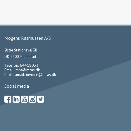
Mogens Rasmussen A/S
Østre Stationsvej 3B
DK-5500 Middelfart
Telefon: 64418033
Email:
mra@mras.dk
Fakturamail:
invoice@mras.dk
Social media