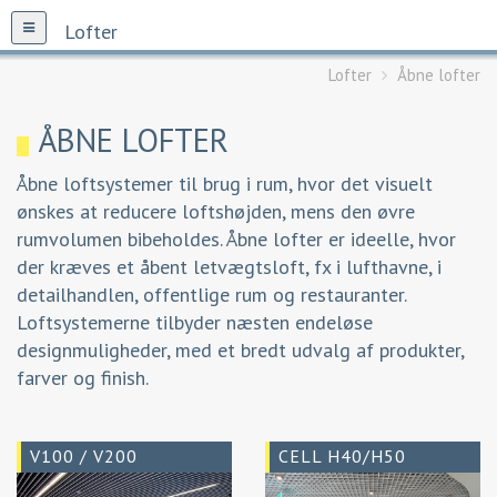
Lofter
Lofter
Åbne lofter
ÅBNE LOFTER
Åbne loftsystemer til brug i rum, hvor det visuelt
ønskes at reducere loftshøjden, mens den øvre
rumvolumen bibeholdes. Åbne lofter er ideelle, hvor
der kræves et åbent letvægtsloft, fx i lufthavne, i
detailhandlen, offentlige rum og restauranter.
Loftsystemerne tilbyder næsten endeløse
designmuligheder, med et bredt udvalg af produkter,
farver og finish.
V100 / V200
CELL H40/H50