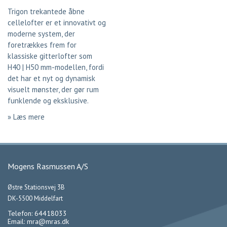
Trigon trekantede åbne
cellelofter er et innovativt og
moderne system, der
foretrækkes frem for
klassiske gitterlofter som
H40 | H50 mm-modellen, fordi
det har et nyt og dynamisk
visuelt mønster, der gør rum
funklende og eksklusive.
» Læs mere
Mogens Rasmussen A/S
Østre Stationsvej 3B
DK-5500 Middelfart
Telefon: 64418033
Email:
mra@mras.dk