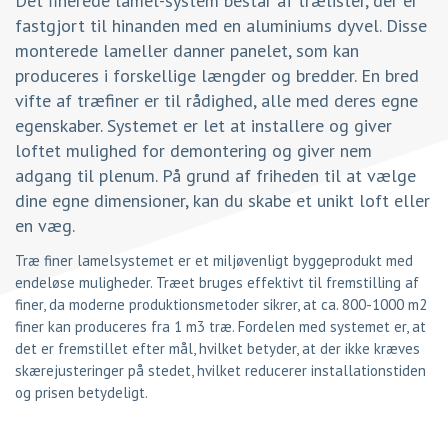
Det finerede lamel-system består af trælister, der er
fastgjort til hinanden med en aluminiums dyvel. Disse
monterede lameller danner panelet, som kan
produceres i forskellige længder og bredder. En bred
vifte af træfiner er til rådighed, alle med deres egne
egenskaber. Systemet er let at installere og giver
loftet mulighed for demontering og giver nem
adgang til plenum. På grund af friheden til at vælge
dine egne dimensioner, kan du skabe et unikt loft eller
en væg.
Træ finer lamelsystemet er et miljøvenligt byggeprodukt med
endeløse muligheder. Træet bruges effektivt til fremstilling af
finer, da moderne produktionsmetoder sikrer, at ca. 800-1000 m2
finer kan produceres fra 1 m3 træ. Fordelen med systemet er, at
det er fremstillet efter mål, hvilket betyder, at der ikke kræves
skærejusteringer på stedet, hvilket reducerer installationstiden
og prisen betydeligt.