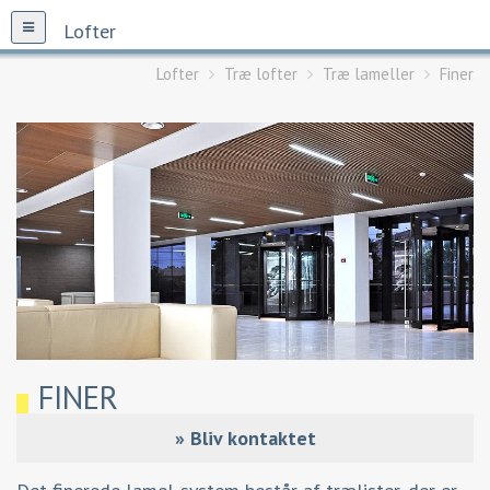
Lofter
Lofter
Træ lofter
Træ lameller
Finer
FINER
»
Bliv kontaktet