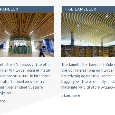
PANELER
TRÆ LAMELLER
llofter fås i massivt træ eller
Træ lamellofter kommer i både 
iner. Vi tilbyder også et metal
træ og i fineret form og tilbyder
 der har strukturelle integritet i
bæredygtig og naturlig løsning ti
etallofter med en smuk træ
byggetyper. Træ er et indlysend
nish, der er ideel til større
materiale valg til store byggepr
ojekter.
» Læs mere
ere