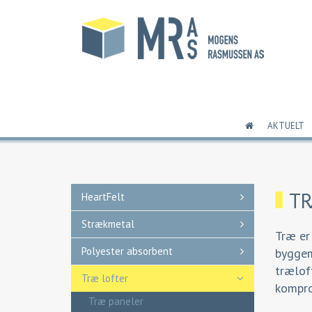
AKTUELT
T
HeartFelt
Strækmetal
Træ er 
Polyester absorbent
byggem
trælof
Træ lofter
kompro
Træ paneler