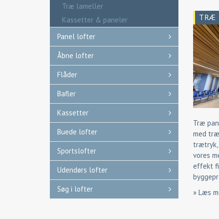
Træ lameller
TRÆ 
Kassetter & paneler
Panel lofter
Åbne lofter
Flåder
Bafler
Kassetter
Træ pane
Buede lofter
med træf
trætryk,
Sportslofter
vores m
effekt fi
Udendørs lofter
byggepr
Søg i lofter
» Læs m