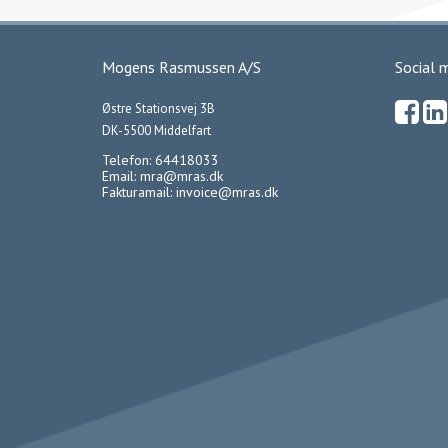
Mogens Rasmussen A/S
Social 
Østre Stationsvej 3B
DK-5500 Middelfart
Telefon: 64418033
Email:
mra@mras.dk
Fakturamail:
invoice@mras.dk