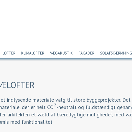
LOFTER
KLIMALOFTER
VÆGAKUSTIK
FACADER
SOLAFSKÆRMNING
RÆLOFTER
et indlysende materiale valg til store byggeprojekter. Det
2
ateriale, der er helt CO
-neutralt og fuldstændigt genanve
ter arkitekten et væld af bæredygtige muligheder, med væg
mis med funktionalitet.