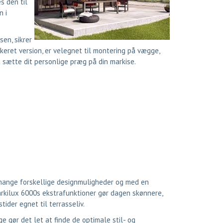
s den til
n i
en, sikrer
keret version, er velegnet til montering på vægge,
 sætte dit personlige præg på din markise.
ange forskellige designmuligheder og med en
rkilux 6000s ekstrafunktioner gør dagen skønnere,
ider egnet til terrasseliv.
 gør det let at finde de optimale stil- og