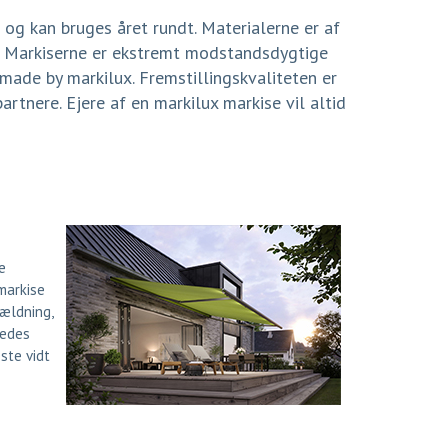
 og kan bruges året rundt. Materialerne er af
r. Markiserne er ekstremt modstandsdygtige
made by markilux. Fremstillingskvaliteten er
rtnere. Ejere af en markilux markise vil altid
e
markise
ældning,
ledes
ste vidt