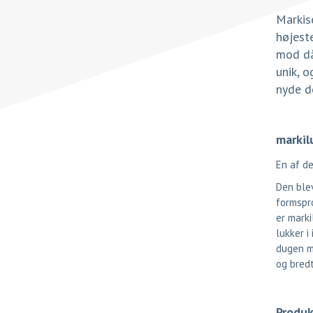
Markise
højest
mod då
unik, o
nyde de
markil
En af de
Den ble
formspro
er marki
lukker i
dugen mo
og bredt
Produk