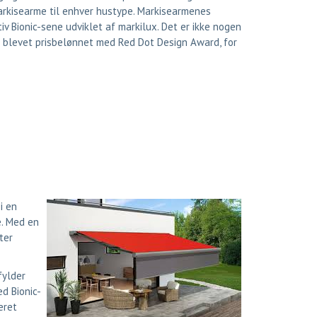
arkisearme til enhver hustype. Markisearmenes
v Bionic-sene udviklet af markilux. Det er ikke nogen
r blevet prisbelønnet med Red Dot Design Award, for
i en
e. Med en
ter
fylder
d Bionic-
eret