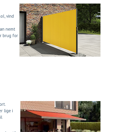
ol, vind
kan nemt
r brug for
rt.
 lige i
il