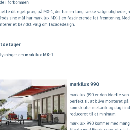
de i forbommen.
ætte dit eget præg på MX-1, der har en lang række valgmuligheder, nå
Trods sine mål har markilux MX-1 en fascinerende let fremtoning. Mod
nterer et bevidst valg om facadedesign.
tdetaljer
plysninger om
markilux MX-1
.
markilux 990
markilux 990 er den ideelle ven 
perfekt til at blive monteret på
som skjuler mekanik og dug i ind
reduceret til et minimum.
markilux 990 kommer med mange
tilvalg med Bionic-sene, et utal