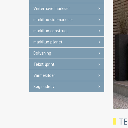
Vinterhave markiser
markilux sidemarkiser
markilux construct
markilux planet
Belysning
Tekstilprint
Varmekilder
Søg i udeliv
TE