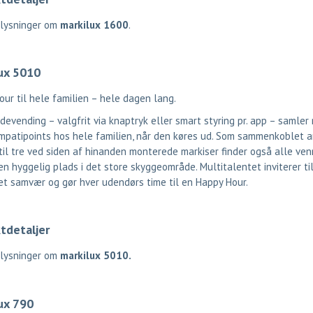
plysninger om
markilux 1600
.
ux 5010
ur til hele familien – hele dagen lang.
devending – valgfrit via knaptryk eller smart styring pr. app – samler
mpatipoints hos hele familien, når den køres ud. Som sammenkoblet 
il tre ved siden af hinanden monterede markiser finder også alle ven
n hyggelig plads i det store skyggeområde. Multitalentet inviterer ti
et samvær og gør hver udendørs time til en Happy Hour.
tdetaljer
plysninger om
markilux 5010.
ux 790