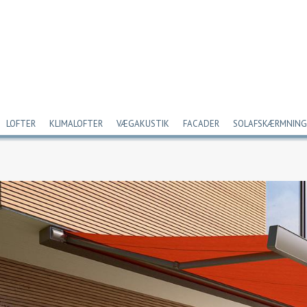
LOFTER
KLIMALOFTER
VÆGAKUSTIK
FACADER
SOLAFSKÆRMNING