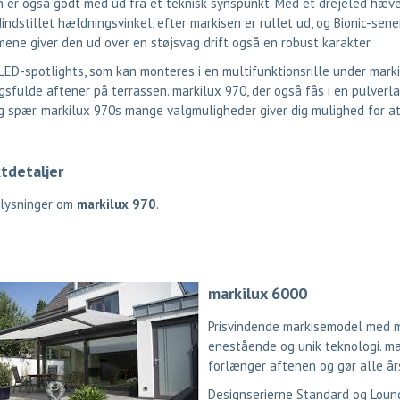
 er også godt med ud fra et teknisk synspunkt. Med et drejeled hæve
indstillet hældningsvinkel, efter markisen er rullet ud, og Bionic-sene
ene giver den ud over en støjsvag drift også en robust karakter.
ED-spotlights, som kan monteres i en multifunktionsrille under markis
sfulde aftener på terrassen. markilux 970, der også fås i en pulverla
g spær. markilux 970s mange valgmuligheder giver dig mulighed for at
tdetaljer
plysninger om
markilux 970
.
markilux 6000
Prisvindende markisemodel med m
enestående og unik teknologi. ma
forlænger aftenen og gør alle årst
Designserierne Standard og Lounge