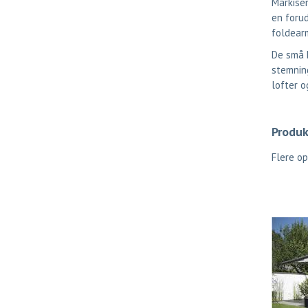
Markisen
en forud
foldearm
De små L
stemning
lofter o
Produk
Flere o