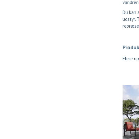
vandren
Du kan s
udstyr. 
repræse
Produk
Flere o