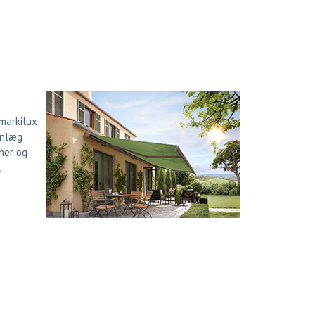
 markilux
anlæg
ner og
l