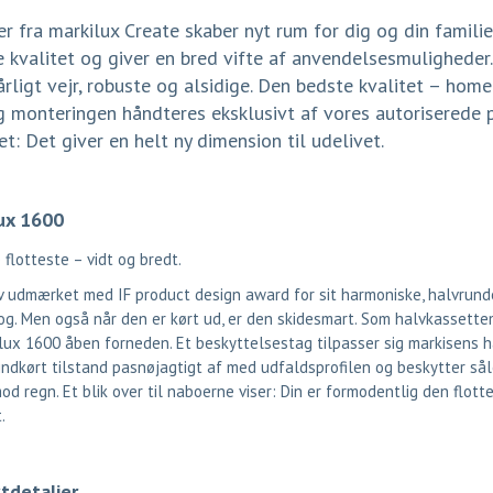
r fra markilux Create skaber nyt rum for dig og din familie
e kvalitet og giver en bred vifte af anvendelsesmulighede
rligt vejr, robuste og alsidige. Den bedste kvalitet – home
g monteringen håndteres eksklusivt af vores autoriserede pa
t: Det giver en helt ny dimension til udelivet.
ux 1600
 flotteste – vidt og bredt.
v udmærket med IF product design award for sit harmoniske, halvrund
g. Men også når den er kørt ud, er den skidesmart. Som halvkassette
lux 1600 åben forneden. Et beskyttelsestag tilpasser sig markisens h
 indkørt tilstand pasnøjagtigt af med udfaldsprofilen og beskytter så
d regn. Et blik over til naboerne viser: Din er formodentlig den flotte
.
tdetaljer