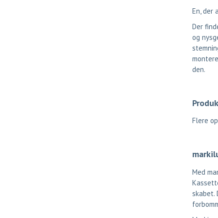
En, der a
Der find
og nysge
stemning
monteres
den.
Produk
Flere o
markil
Med mark
Kassette
skabet. 
forbomme