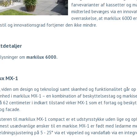
farvevarianter af kassetter og m
midterled bevæges via en innovati
overraskelse, at markilux 6000 e
stil og innovationsgrad fortjener den ikke mindre.
tdetaljer
plysninger om
markilux 6000
.
ux MX-1
, viden om design og teknologi samt skønhed og funktionalitet går op 
enhed i markilux MX-1 – en kombination af beskyttelsestag og markis
 62 centimeter i indkørt tilstand virker MX-1 som et fortag og beskyt
og facade.
teren til markilux MX-1 compact er et udstyrsstykke uden lige og op
mest usædvanlige ønsker til en markise. MX-1 er født med ledarme me
ldningsjustering på 5 - 25° via et vippeled og vandafløb via en integr