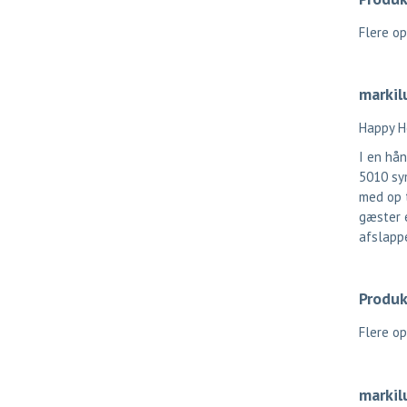
Flere o
markil
Happy Ho
I en hån
5010 sy
med op t
gæster e
afslapp
Produk
Flere o
markil