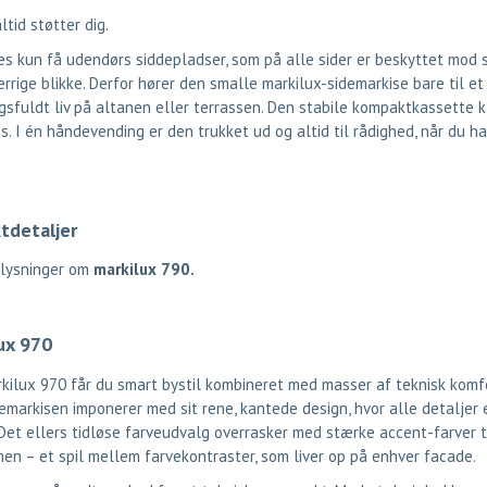
ltid støtter dig.
es kun få udendørs siddepladser, som på alle sider er beskyttet mod s
rrige blikke. Derfor hører den smalle markilux-sidemarkise bare til et
sfuldt liv på altanen eller terrassen. Den stabile kompaktkassette 
. I én håndevending er den trukket ud og altid til rådighed, når du ha
tdetaljer
plysninger om
markilux 790
.
ux 970
ilux 970 får du smart bystil kombineret med masser af teknisk komfo
markisen imponerer med sit rene, kantede design, hvor alle detaljer er
Det ellers tidløse farveudvalg overrasker med stærke accent-farver t
n – et spil mellem farvekontraster, som liver op på enhver facade.