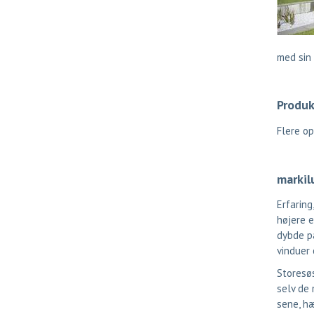
med sin 
Produk
Flere o
markil
Erfaring
højere 
dybde på
vinduer 
Storesøs
selv de 
sene, hæ