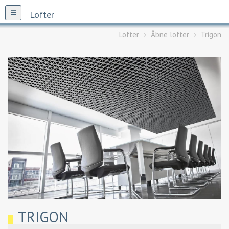
Lofter
Lofter
Åbne lofter
Trigon
TRIGON