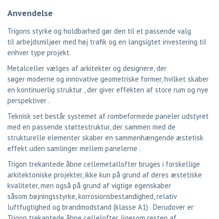
Anvendelse
Trigons styrke og holdbarhed gør den til et passende valg
til arbejdsmiljøer med høj trafik og en langsigtet investering til
enhver type projekt.
Metalceller vælges af arkitekter og designere, der
søger moderne og innovative geometriske former, hvilket skaber
en kontinuerlig struktur , der giver effekten af
store rum og nye
perspektiver .
Teknisk set består systemet af rombeformede paneler udstyret
med en passende støttestruktur, der sammen med de
strukturelle elementer skaber en sammenhængende æstetisk
effekt uden samlinger mellem panelerne .
Trigon trekantede åbne cellemetallofter bruges i forskellige
arkitektoniske projekter, ikke kun på grund af deres æstetiske
kvaliteter, men også på grund af vigtige egenskaber
såsom bøjningsstyrke, korrosionsbestandighed, relativ
luftfugtighed og brandmodstand (klasse A1) . Derudover er
Trigon trekantede åbne cellelofter, ligesom resten af