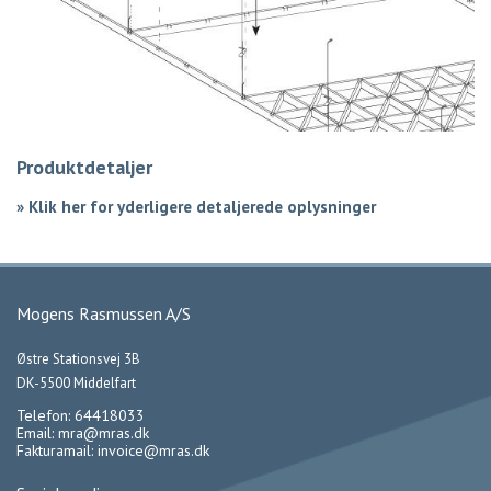
Produktdetaljer
»
Klik her for yderligere detaljerede oplysninger
Mogens Rasmussen A/S
Østre Stationsvej 3B
DK-5500 Middelfart
Telefon: 64418033
Email:
mra@mras.dk
Fakturamail:
invoice@mras.dk