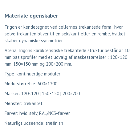
Materiale egenskaber
Trigon er kendetegnet ved cellernes trekantede form , hvor
selve trekanten bliver til en sekskant eller en rombe, hvilket
skaber dynamiske symmetrier.
Atena Trigons karakteristiske trekantede struktur består af 10
mm basisprofiler med et udvalg af maskestørrelser : 120×120
mm, 150×150 mm og 200×200 mm.
Type: kontinuerlige moduler
Modulstørrelse: 600×1200
Masker: 120×120 | 150×150 | 200×200
Mønster: trekantet
Farver: hvid, sølv, RAL/NCS-farver
Naturligt udseende: træfinish