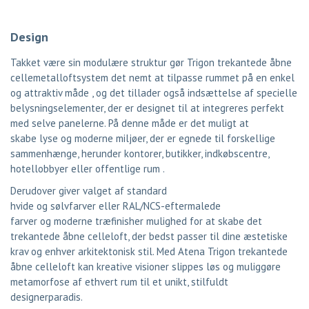
Design
Takket være sin modulære struktur gør Trigon trekantede åbne
cellemetalloftsystem det nemt at tilpasse rummet på en enkel
og attraktiv måde , og det tillader også indsættelse af specielle
belysningselementer, der er designet til at integreres perfekt
med selve panelerne. På denne måde er det muligt at
skabe lyse og moderne miljøer, der er egnede til forskellige
sammenhænge,
herunder kontorer, butikker, indkøbscentre,
hotellobbyer eller offentlige rum .
Derudover giver valget af standard
hvide og sølvfarver eller RAL/NCS-eftermalede
farver og moderne træfinisher mulighed for at skabe det
trekantede åbne celleloft, der bedst passer til dine æstetiske
krav og enhver arkitektonisk stil. Med Atena Trigon trekantede
åbne celleloft kan kreative visioner slippes løs og muliggøre
metamorfose af ethvert rum til et unikt, stilfuldt
designerparadis.