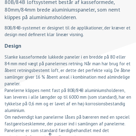
80B/84B loftsystemet består af kasseformede,
80mm/84mm brede aluminiumspaneler, som nemt
klippes på aluminiumsholderen.
80B/84B-systemet er designet til de applikationer, der kræver et
design med defineret klar lineær visning.
Design
Slanke kasseformede lukkede paneler i en bredde på 80 eller
84 mm med vægt på panelernes retning. Når man har brug for et
åbent retningsbestemt loft, er dette det perfekte valg. De åbne
samlinger giver 16 % åbent areal i kombination med almindelige
paneler.
Panelerne klippes nemt fast på 80B/84B aluminiumsholderen,
kan leveres i alle længder op til 6000 mm (som standard), har en
tykkelse på 0,6 mm og er lavet af en høj-korrosionsbestandig
aluminium.
Om nødvendigt kan panelerne låses på bæreren med en speciel
fastgørelsesklemme, der passer ind i samlingen af ​​panelerne.
Panelerne er som standard færdigbehandlet med det
®