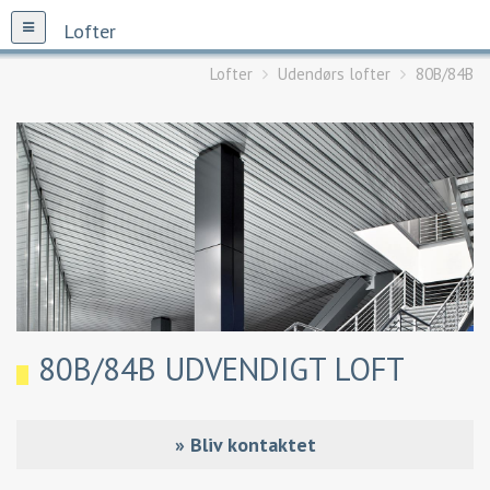
Lofter
Lofter
Udendørs lofter
80B/84B
80B/84B UDVENDIGT LOFT
»
Bliv kontaktet