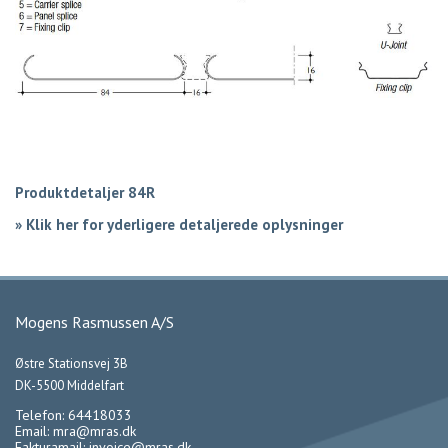
Produktdetaljer 84R
»
Klik her for yderligere detaljerede oplysninger
Mogens Rasmussen A/S
Østre Stationsvej 3B
DK-5500 Middelfart
Telefon: 64418033
Email:
mra@mras.dk
Fakturamail:
invoice@mras.dk