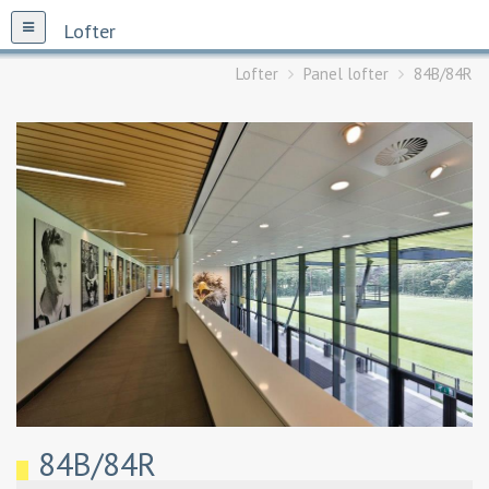
Lofter
Lofter
Panel lofter
84B/84R
84B/84R