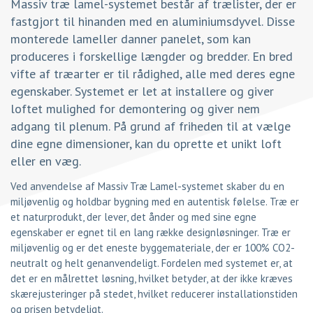
Massiv træ lamel-systemet består af trælister, der er
fastgjort til hinanden med en aluminiumsdyvel. Disse
monterede lameller danner panelet, som kan
produceres i forskellige længder og bredder. En bred
vifte af træarter er til rådighed, alle med deres egne
egenskaber. Systemet er let at installere og giver
loftet mulighed for demontering og giver nem
adgang til plenum. På grund af friheden til at vælge
dine egne dimensioner, kan du oprette et unikt loft
eller en væg.
Ved anvendelse af Massiv Træ Lamel-systemet skaber du en
miljøvenlig og holdbar bygning med en autentisk følelse. Træ er
et naturprodukt, der lever, det ånder og med sine egne
egenskaber er egnet til en lang række designløsninger. Træ er
miljøvenlig og er det eneste byggemateriale, der er 100% CO2-
neutralt og helt genanvendeligt. Fordelen med systemet er, at
det er en målrettet løsning, hvilket betyder, at der ikke kræves
skærejusteringer på stedet, hvilket reducerer installationstiden
og prisen betydeligt.