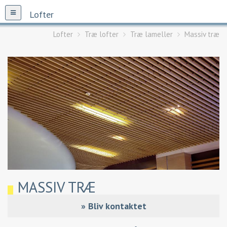
Lofter
Lofter
Træ lofter
Træ lameller
Massiv træ
MASSIV TRÆ
»
Bliv kontaktet