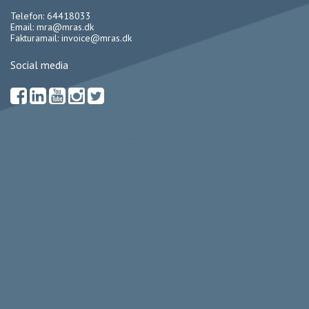
Telefon: 64418033
Email:
mra@mras.dk
Fakturamail:
invoice@mras.dk
Social media